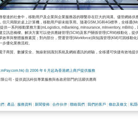
務發達的社會中，移動用戶及企業與企業服務器的聯繫存在巨大的鴻溝。儘管網絡供
但只局限於桌上計算機，移動用戶卻未能享用。隨著GSM,3G和4G標準，全移通(Mobil
一系列移動業務方案(mLogistics, mBanking, mInsurance, mInventory, mBil
建立訊息橋樑。解決方案可以使供應鏈管理(SCM)及客戶關係管理(CRM)移動化，提
效率與整體服務素質；對內部分，營運管理(Workforce)與知識管理(KM)可因移動
一步優化業務流程。
電子商貿、數據安全、無線射頻識別系統及網絡通訊的經驗，全移通可快捷有效地提
.mPay.com.hk) 自 2006 年 6 月起為香港網上商戶提供服務
有限公司 - 提供資訊科技專業服務與各政府部門的活躍供應商
我們
|
產品
|
服務資料
|
新聞發佈
|
合作伙伴
|
聯絡我們
|
我們的客戶
|
條款及條文
|
私隱