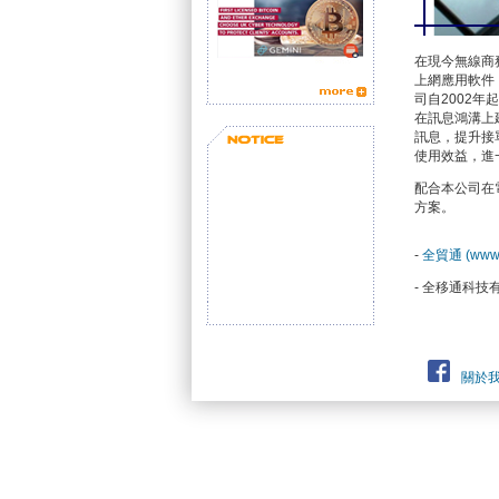
在現今無線商
上網應用軟件，
司自2002年起提供
在訊息鴻溝上
訊息，提升接單
使用效益，進
配合本公司在
方案。
-
全貿通 (www
- 全移通科技
關於